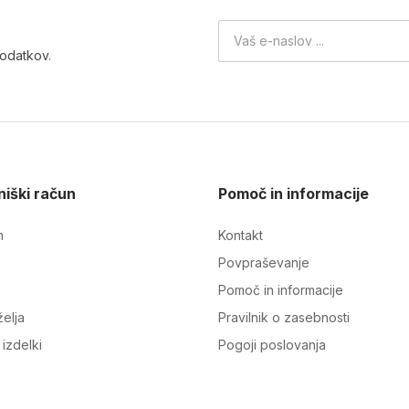
podatkov
.
iški račun
Pomoč in informacije
n
Kontakt
Povpraševanje
Pomoč in informacije
elja
Pravilnik o zasebnosti
izdelki
Pogoji poslovanja