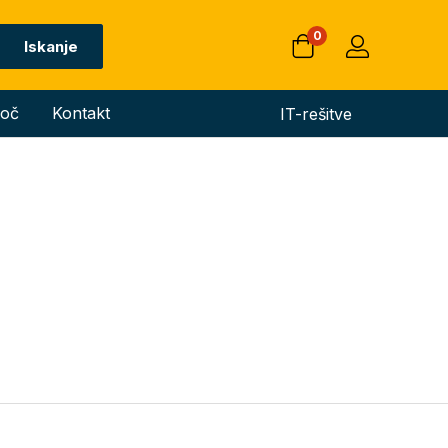
0
Iskanje
oč
Kontakt
IT-rešitve