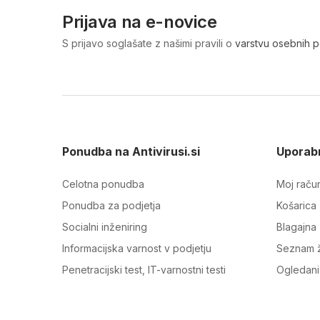
Prijava na e-novice
S prijavo soglašate z našimi pravili o
varstvu osebnih 
Ponudba na Antivirusi.si
Uporabn
Celotna ponudba
Moj raču
Ponudba za podjetja
Košarica
Socialni inženiring
Blagajna
Informacijska varnost v podjetju
Seznam ž
Penetracijski test, IT-varnostni testi
Ogledani 