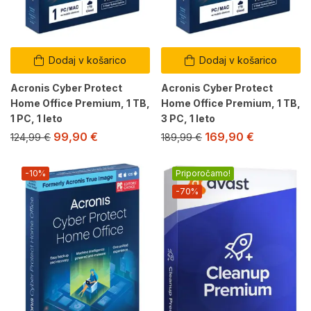
Dodaj v košarico
Dodaj v košarico
Acronis Cyber Protect
Acronis Cyber Protect
Home Office Premium, 1 TB,
Home Office Premium, 1 TB,
1 PC, 1 leto
3 PC, 1 leto
99,90
€
169,90
€
124,99
€
189,99
€
-10%
Priporočamo!
-70%