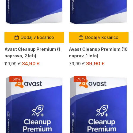
Dodaj v košarico
Dodaj v košarico
Avast Cleanup Premium (1
Avast Cleanup Premium (10
naprava, 2 leti)
naprav, 1 leto)
34,90
€
39,90
€
119,99
€
79,99
€
-60%
-78%