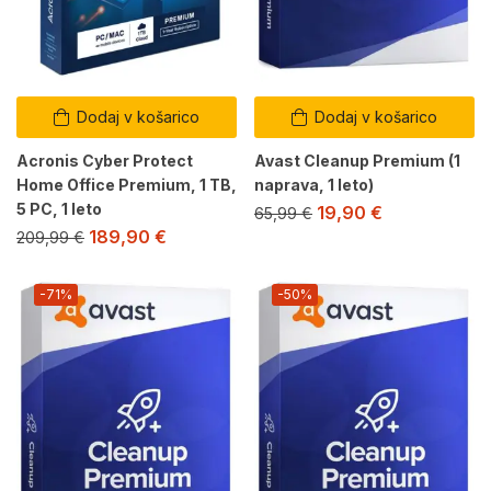
Dodaj v košarico
Dodaj v košarico
Acronis Cyber Protect
Avast Cleanup Premium (1
Home Office Premium, 1 TB,
naprava, 1 leto)
5 PC, 1 leto
19,90
€
65,99
€
189,90
€
209,99
€
-71%
-50%