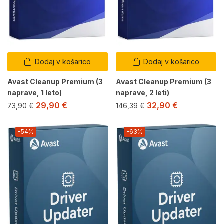
Dodaj v košarico
Dodaj v košarico
Avast Cleanup Premium (3
Avast Cleanup Premium (3
naprave, 1 leto)
naprave, 2 leti)
29,90
€
32,90
€
73,90
€
146,39
€
-54%
-63%