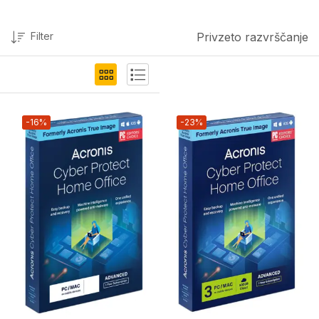
Filter
Privzeto razvrščanje
-16%
-23%