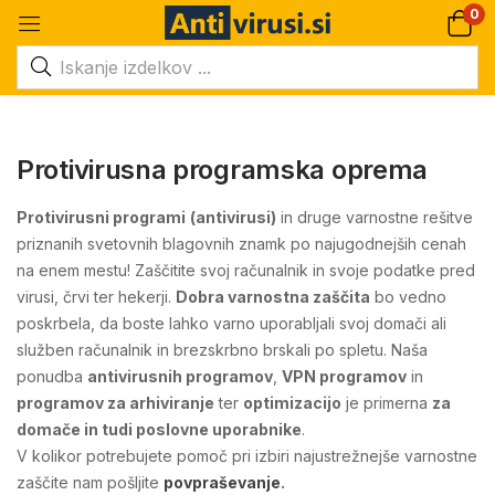
0
Protivirusna programska oprema
Protivirusni programi
(antivirusi)
in druge varnostne rešitve
priznanih svetovnih blagovnih znamk po najugodnejših cenah
na enem mestu! Zaščitite svoj računalnik in svoje podatke pred
virusi, črvi ter hekerji.
Dobra varnostna zaščita
bo vedno
poskrbela, da boste lahko varno uporabljali svoj domači ali
služben računalnik in brezskrbno brskali po spletu. Naša
ponudba
antivirusnih programov
,
VPN programov
in
programov za arhiviranje
ter
optimizacijo
je primerna
za
domače in tudi poslovne uporabnike
.
V kolikor potrebujete pomoč pri izbiri najustrežnejše varnostne
zaščite nam pošljite
povpraševanje
.