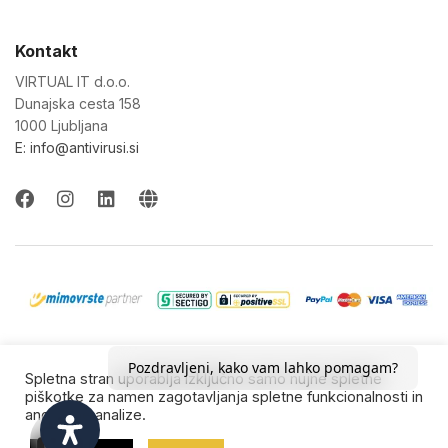
Kontakt
VIRTUAL IT d.o.o.
Dunajska cesta 158
1000 Ljubljana
E: info@antivirusi.si
© 2022-26 Virtual IT d.o.o. Vse pravice pridržane.
Pozdravljeni, kako vam lahko pomagam?
Spletna stran uporablja izključno samo nujne spletne
Blagovne znamke so last njihovih lastnikov.
piškotke za namen zagotavljanja spletne funkcionalnosti in
anonimne analize.