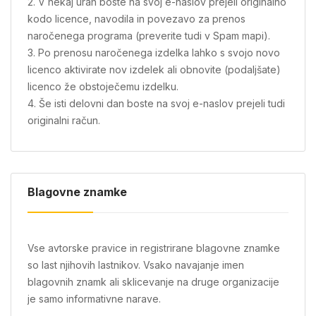
2. V nekaj urah boste na svoj e-naslov prejeli originalno
kodo licence, navodila in povezavo za prenos
naročenega programa (preverite tudi v Spam mapi).
3. Po prenosu naročenega izdelka lahko s svojo novo
licenco aktivirate nov izdelek ali obnovite (podaljšate)
licenco že obstoječemu izdelku.
4. Še isti delovni dan boste na svoj e-naslov prejeli tudi
originalni račun.
Blagovne znamke
Vse avtorske pravice in registrirane blagovne znamke
so last njihovih lastnikov. Vsako navajanje imen
blagovnih znamk ali sklicevanje na druge organizacije
je samo informativne narave.