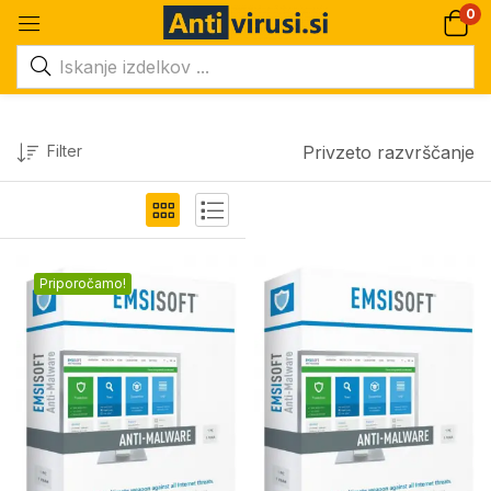
0
Filter
Privzeto razvrščanje
Priporočamo!