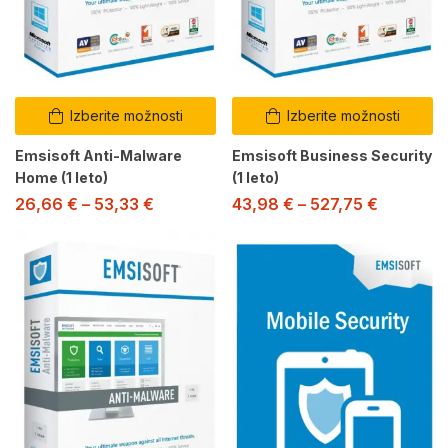
Izberite možnosti
Izberite možnosti
Emsisoft Anti-Malware
Emsisoft Business Security
Home (1 leto)
(1 leto)
26,66
€
–
53,33
€
43,98
€
–
527,75
€