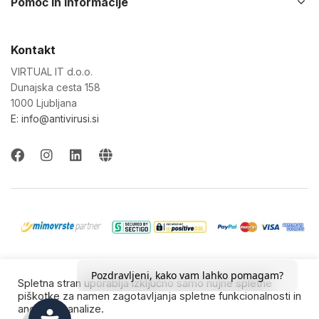
Pomoč in informacije
Kontakt
VIRTUAL IT d.o.o.
Dunajska cesta 158
1000 Ljubljana
E: info@antivirusi.si
© 2022-26 Virtual IT d.o.o. Vse pravice pridržane.
Pozdravljeni, kako vam lahko pomagam?
Spletna stran uporablja izključno samo nujne spletne
Blagovne znamke so last njihovih lastnikov.
piškotke za namen zagotavljanja spletne funkcionalnosti in
anonimne analize.