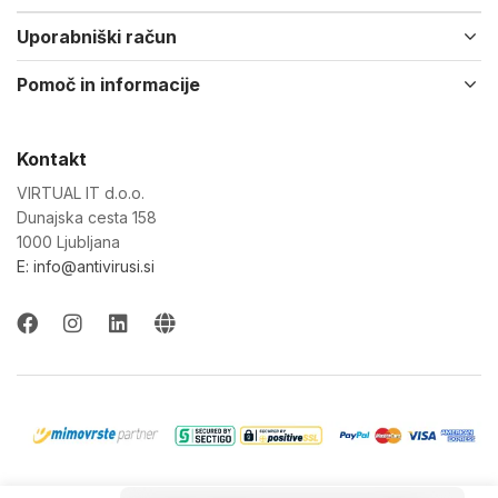
Uporabniški račun
Pomoč in informacije
Kontakt
VIRTUAL IT d.o.o.
Dunajska cesta 158
1000 Ljubljana
E: info@antivirusi.si
© 2022-26 Virtual IT d.o.o. Vse pravice pridržane.