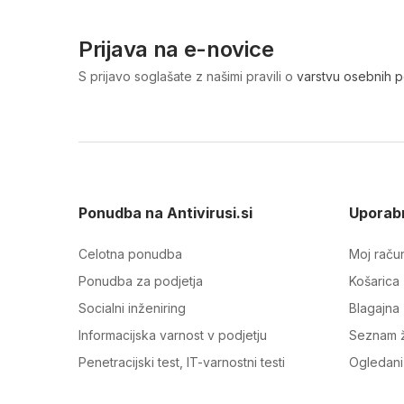
Prijava na e-novice
S prijavo soglašate z našimi pravili o
varstvu osebnih 
Ponudba na Antivirusi.si
Uporabn
Celotna ponudba
Moj raču
Ponudba za podjetja
Košarica
Socialni inženiring
Blagajna
Informacijska varnost v podjetju
Seznam ž
Penetracijski test, IT-varnostni testi
Ogledani 