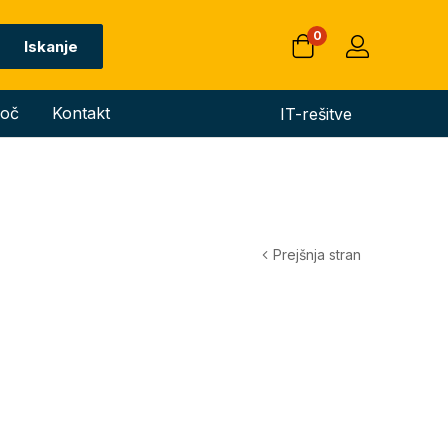
0
Iskanje
oč
Kontakt
IT-rešitve
Prejšnja stran