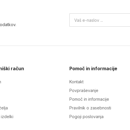
podatkov
.
iški račun
Pomoč in informacije
n
Kontakt
Povpraševanje
Pomoč in informacije
elja
Pravilnik o zasebnosti
izdelki
Pogoji poslovanja