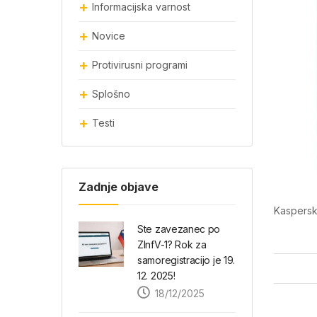
Informacijska varnost
Novice
Protivirusni programi
Splošno
Testi
Zadnje objave
Kaspersky
Ste zavezanec po
ZInfV-1? Rok za
samoregistracijo je 19.
12. 2025!
18/12/2025