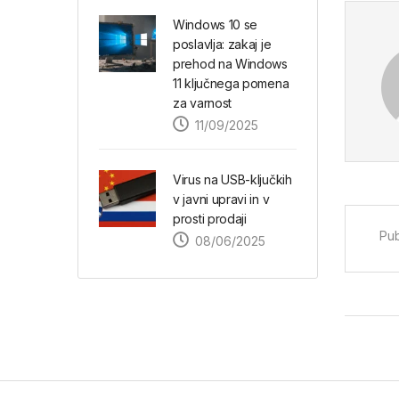
Windows 10 se
poslavlja: zakaj je
prehod na Windows
11 ključnega pomena
za varnost
11/09/2025
Virus na USB-ključkih
v javni upravi in v
prosti prodaji
Pub
08/06/2025