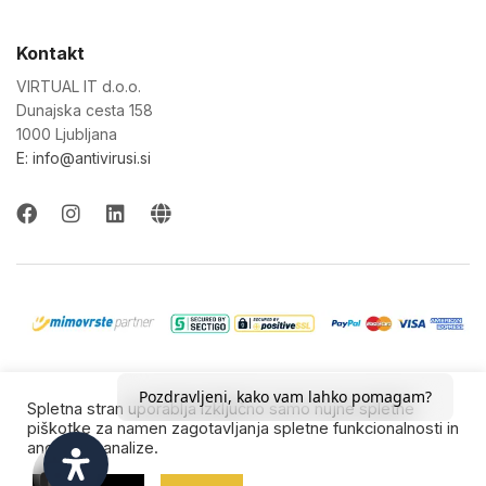
Kontakt
VIRTUAL IT d.o.o.
Dunajska cesta 158
1000 Ljubljana
E: info@antivirusi.si
© 2022-26 Virtual IT d.o.o. Vse pravice pridržane.
Pozdravljeni, kako vam lahko pomagam?
Spletna stran uporablja izključno samo nujne spletne
Blagovne znamke so last njihovih lastnikov.
piškotke za namen zagotavljanja spletne funkcionalnosti in
anonimne analize.