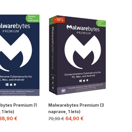
-19%
bytes Premium (1
Malwarebytes Premium (3
 1 leto)
naprave, 1 leto)
38,90
€
64,90
€
79,99
€