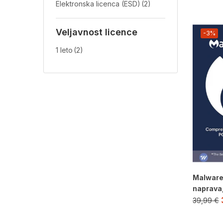
Elektronska licenca (ESD)
(2)
Veljavnost licence
-3%
1 leto
(2)
Malware
naprava,
39,99
€