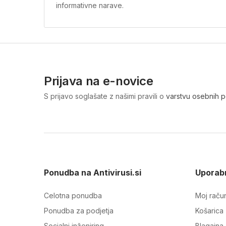
informativne narave.
Prijava na e-novice
S prijavo soglašate z našimi pravili o
varstvu osebnih 
Ponudba na Antivirusi.si
Uporabn
Celotna ponudba
Moj raču
Ponudba za podjetja
Košarica
Socialni inženiring
Blagajna