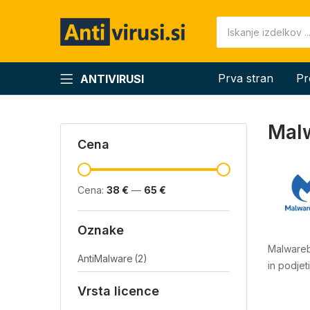
Prva stran
Pr
ANTIVIRUSI
Mal
Cena
Cena:
38 €
—
65 €
Oznake
Malwareby
AntiMalware
(2)
in podje
Vrsta licence