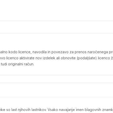
iginalno kodo licence, navodila in povezavo za prenos naročenega pr
o licenco aktivirate nov izdelek ali obnovite (podaljšate) licenco 
tudi originalni račun.
ke so last njihovih lastnikov. Vsako navajanje imen blagovnih znamk