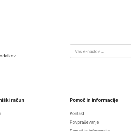
podatkov
.
iški račun
Pomoč in informacije
n
Kontakt
Povpraševanje
Pomoč in informacije