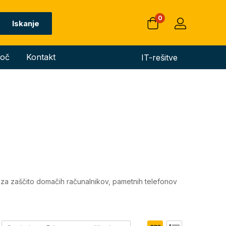
0
Iskanje
oč
Kontakt
IT-rešitve
o za zaščito domačih računalnikov, pametnih telefonov