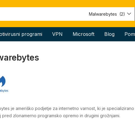
Malwarebytes (2)
otivirusni programi
VPN
Microsoft
Blog
Pom
warebytes
tes je ameriško podjetje za internetno varnost, ki je specializiran
tij pred zlonamerno programsko opremo in drugimi grožnjami.