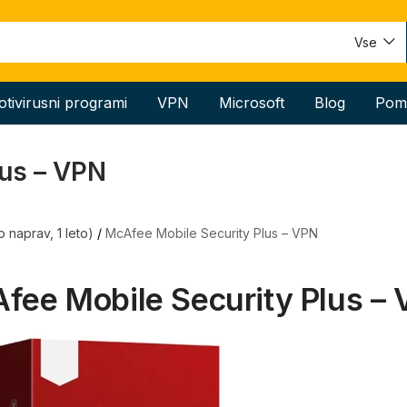
Vse
otivirusni programi
VPN
Microsoft
Blog
Pom
lus – VPN
naprav, 1 leto)
/
McAfee Mobile Security Plus – VPN
fee Mobile Security Plus –