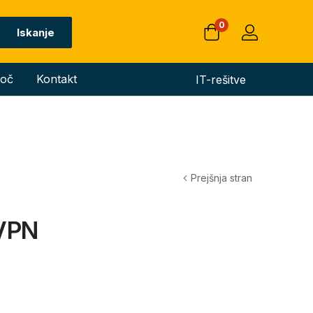
0
Iskanje
oč
Kontakt
IT-rešitve
Prejšnja stran
 VPN