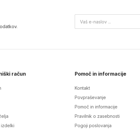
podatkov
.
iški račun
Pomoč in informacije
n
Kontakt
Povpraševanje
Pomoč in informacije
elja
Pravilnik o zasebnosti
izdelki
Pogoji poslovanja