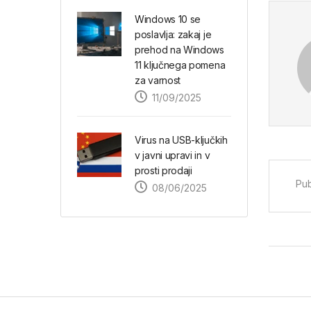
Windows 10 se
poslavlja: zakaj je
prehod na Windows
11 ključnega pomena
za varnost
11/09/2025
Virus na USB-ključkih
v javni upravi in v
prosti prodaji
Pub
08/06/2025