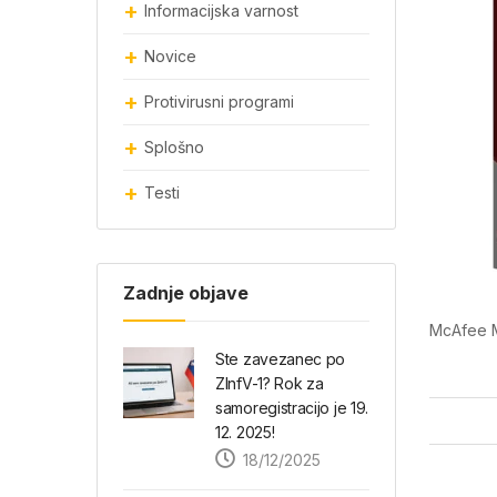
Informacijska varnost
Novice
Protivirusni programi
Splošno
Testi
Zadnje objave
McAfee M
Ste zavezanec po
ZInfV-1? Rok za
samoregistracijo je 19.
12. 2025!
18/12/2025