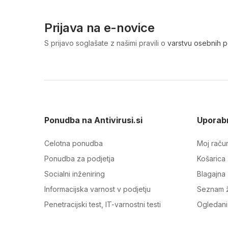
Prijava na e-novice
S prijavo soglašate z našimi pravili o
varstvu osebnih 
Ponudba na Antivirusi.si
Uporabn
Celotna ponudba
Moj raču
Ponudba za podjetja
Košarica
Socialni inženiring
Blagajna
Informacijska varnost v podjetju
Seznam ž
Penetracijski test, IT-varnostni testi
Ogledani 