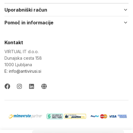
Uporabniški račun
Pomoč in informacije
Kontakt
VIRTUAL IT d.o.o.
Dunajska cesta 158
1000 Ljubljana
E: info@antivirusi.si
© 2022-26 Virtual IT d.o.o. Vse pravice pridržane.