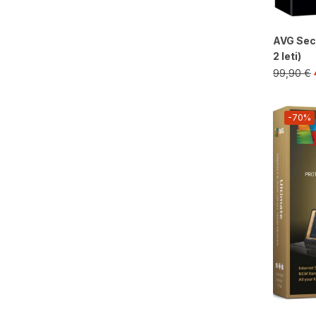
AVG Sec
2 leti)
99,90
€
-70%