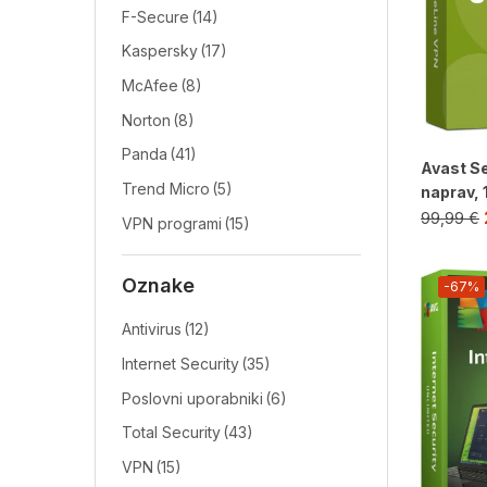
F-Secure
(14)
Kaspersky
(17)
McAfee
(8)
Norton
(8)
Panda
(41)
Avast S
Trend Micro
(5)
naprav, 1
99,99
€
VPN programi
(15)
Oznake
-67%
Antivirus
(12)
Internet Security
(35)
Poslovni uporabniki
(6)
Total Security
(43)
VPN
(15)