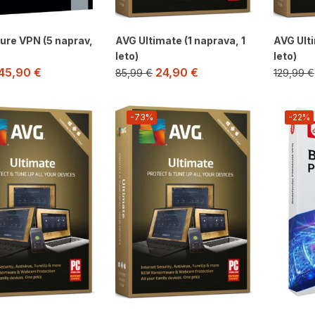
ure VPN (5 naprav,
AVG Ultimate (1 naprava, 1
AVG Ulti
leto)
leto)
45,90
€
24,90
€
85,99
€
129,99
€
-73%
-22%