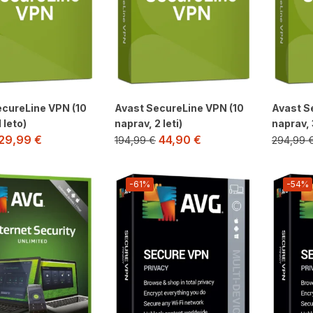
ecureLine VPN (10
Avast SecureLine VPN (10
Avast S
 leto)
naprav, 2 leti)
naprav, 
29,99
€
44,90
€
194,99
€
294,99
-61%
-54%