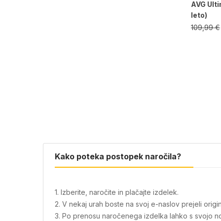
AVG Ulti
leto)
109,99
€
Kako poteka postopek naročila?
1. Izberite, naročite in plačajte izdelek.
2. V nekaj urah boste na svoj e-naslov prejeli or
3. Po prenosu naročenega izdelka lahko s svojo nov