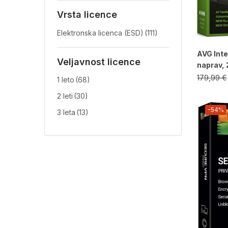
Vrsta licence
Elektronska licenca (ESD)
(111)
AVG Inte
Veljavnost licence
naprav, 2
179,99
€
1 leto
(68)
2 leti
(30)
-54%
3 leta
(13)