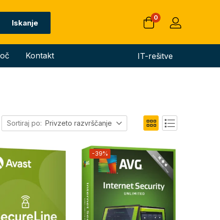
0
Iskanje
oč
Kontakt
IT-rešitve
Sortiraj po:
Privzeto razvrščanje
-39%