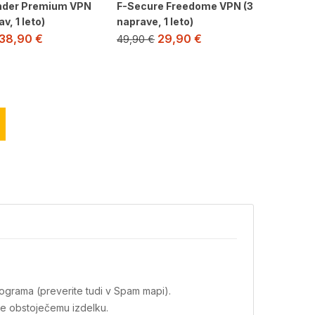
nder Premium VPN
F-Secure Freedome VPN (3
v, 1 leto)
naprave, 1 leto)
38,90
€
29,90
€
49,90
€
ograma (preverite tudi v Spam mapi).
že obstoječemu izdelku.