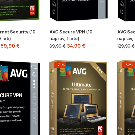
rnet Security (10
AVG Secure VPN (10
AVG Sec
 leti)
naprav, 1 leto)
naprav, 2
59,90
€
34,90
€
89,99
€
129,99
€
-71%
-62%