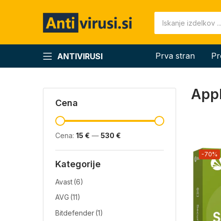
Prva stran
Pr
ANTIVIRUSI
App
Cena
Cena:
15 €
—
530 €
-70%
Kategorije
Avast
(6)
AVG
(11)
Bitdefender
(1)