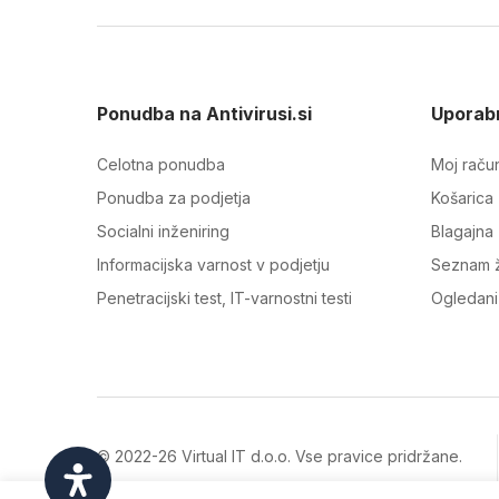
Ponudba na Antivirusi.si
Uporabn
Celotna ponudba
Moj raču
Ponudba za podjetja
Košarica
Socialni inženiring
Blagajna
Informacijska varnost v podjetju
Seznam ž
Penetracijski test, IT-varnostni testi
Ogledani 
© 2022-26 Virtual IT d.o.o. Vse pravice pridržane.