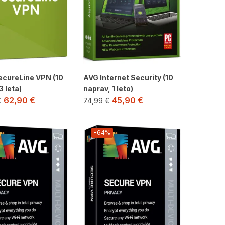
ecureLine VPN (10
AVG Internet Security (10
3 leta)
naprav, 1 leto)
62,90
€
45,90
€
€
74,99
€
-64%