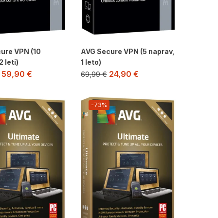
ure VPN (10
AVG Secure VPN (5 naprav,
 leti)
1 leto)
59,90
€
24,90
€
69,99
€
-73%