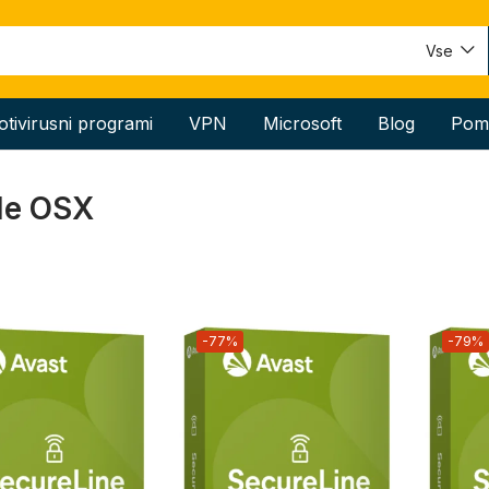
Vse
otivirusni programi
VPN
Microsoft
Blog
Pom
le OSX
-77%
-79%