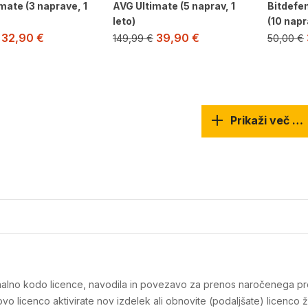
mate (3 naprave, 1
AVG Ultimate (5 naprav, 1
Bitdefe
leto)
(10 napra
32,90
€
39,90
€
149,99
€
50,00
€
Prikaži več …
iginalno kodo licence, navodila in povezavo za prenos naročenega pr
o licenco aktivirate nov izdelek ali obnovite (podaljšate) licenco 