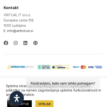
Kontakt
VIRTUAL IT d.o.o.
Dunajska cesta 158
1000 Ljubljana
E: info@antivirusi.si
© 2022-26 Virtual IT d.o.o. Vse pravice pridržane.
Pozdravljeni, kako vam lahko pomagam?
Spletna stran uporablja izključno samo nujne spletne
Blagovne znamke so last njihovih lastnikov.
piškotke za namen zagotavljanja spletne funkcionalnosti in
anonimne analize.
NASTAVITVE
SPREJMI
0