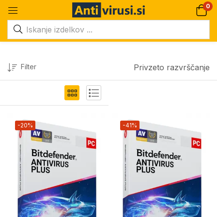
0
Filter
Privzeto razvrščanje
-20%
-41%