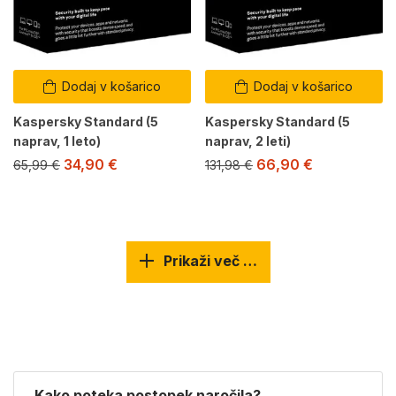
Dodaj v košarico
Dodaj v košarico
Kaspersky Standard (5
Kaspersky Standard (5
naprav, 1 leto)
naprav, 2 leti)
34,90
€
66,90
€
65,99
€
131,98
€
Prikaži več …
Kako poteka postopek naročila?