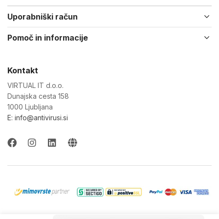
Uporabniški račun
Pomoč in informacije
Kontakt
VIRTUAL IT d.o.o.
Dunajska cesta 158
1000 Ljubljana
E: info@antivirusi.si
© 2022-26 Virtual IT d.o.o. Vse pravice pridržane.