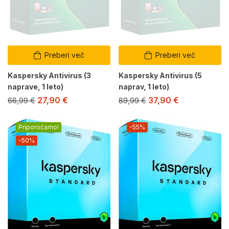
Preberi več
Preberi več
Kaspersky Antivirus (3
Kaspersky Antivirus (5
naprave, 1 leto)
naprav, 1 leto)
27,90
€
37,90
€
66,99
€
89,99
€
Priporočamo!
-55%
-50%