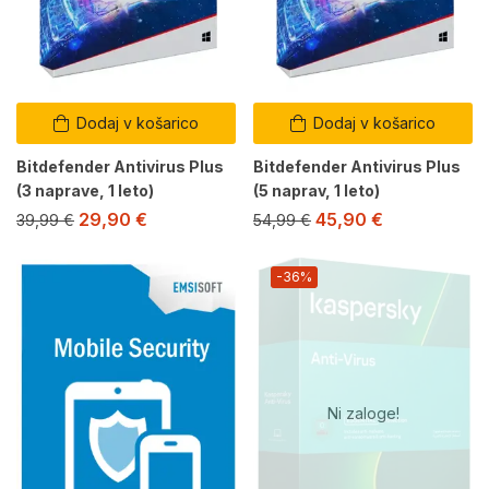
Dodaj v košarico
Dodaj v košarico
Bitdefender Antivirus Plus
Bitdefender Antivirus Plus
(3 naprave, 1 leto)
(5 naprav, 1 leto)
29,90
€
45,90
€
39,99
€
54,99
€
-36%
Ni zaloge!