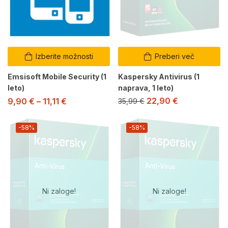
Izberite možnosti
Preberi več
Emsisoft Mobile Security (1
Kaspersky Antivirus (1
leto)
naprava, 1 leto)
22,90
€
9,90
€
–
11,11
€
35,99
€
-58%
-58%
Ni zaloge!
Ni zaloge!