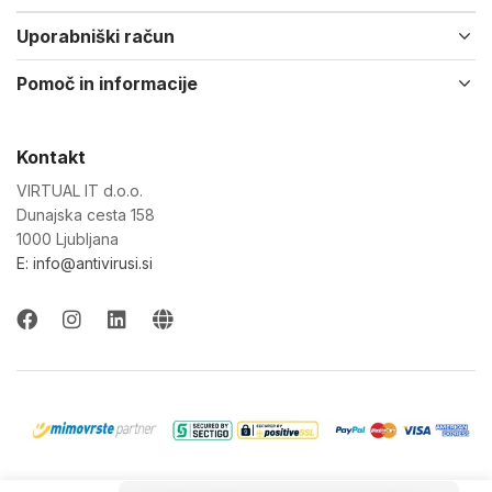
Uporabniški račun
Pomoč in informacije
Kontakt
VIRTUAL IT d.o.o.
Dunajska cesta 158
1000 Ljubljana
E: info@antivirusi.si
© 2022-26 Virtual IT d.o.o. Vse pravice pridržane.