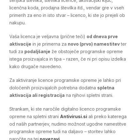
serijska številka, številka licence, aktivacijski ključ,
licenčna koda, prodajna številka itd., vendar gre v vseh
primerih za eno in isto stvar – licenco, ki ste jo prejeli ob
nakupu.
Vaša licenca je veljavna (prične teči)
od dneva prve
aktivacije
in je primerna za
novo (prvo) namestitev
ter
tudi za
podaljšanje
že obstoječe programske opreme
istega proizvajalca in tipa – razen, če ni pri opisu izdelka
kako drugače navedeno.
Za aktiviranje licence programske opreme je lahko pri
določenih proizvajalcih potrebna dodatna
spletna
aktivacija ali registracija
na njihovi spletni strani.
Strankam, ki ste naročile digitalno licenco programske
opreme na spletni strani
Antivirusi.si
ali preko katerega
od naših partnerjev, nudimo možnost ugodne namestitve
programske opreme tudi na daljavo – storitev lahko
naročite na tej
povezavi
.