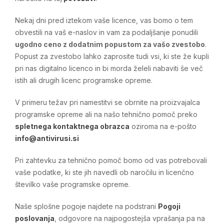
Nekaj dni pred iztekom vaše licence, vas bomo o tem
obvestili na vaš e-naslov in vam za podaljšanje ponudili
ugodno ceno z dodatnim popustom za vašo zvestobo
.
Popust za zvestobo lahko zaprosite tudi vsi, ki ste že kupli
pri nas digitalno licenco in bi morda želeli nabaviti še več
istih ali drugih licenc programske opreme.
V primeru težav pri namestitvi se obrnite na proizvajalca
programske opreme ali na našo tehnično pomoč preko
spletnega kontaktnega obrazca
oziroma na e-pošto
info@antivirusi.si
Pri zahtevku za tehnično pomoč bomo od vas potrebovali
vaše podatke, ki ste jih navedli ob naročilu in licenčno
številko vaše programske opreme.
Naše splošne pogoje najdete na podstrani
Pogoji
poslovanja
, odgovore na najpogostejša vprašanja pa na