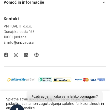
Pomoč in informacije
Kontakt
VIRTUAL IT d.o.o.
Dunajska cesta 158
1000 Ljubljana
E: info@antivirusi.si
© 2022-26 Virtual IT d.o.o. Vse pravice pridržane.
Pozdravljeni, kako vam lahko pomagam?
Spletna stran uporablja izključno samo nujne spletne
Blagovne znamke so last njihovih lastnikov.
piškotke za namen zagotavljanja spletne funkcionalnosti in
anonimne analize.