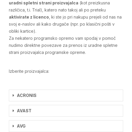
uradni spletni strani proizvajalca
(kot preizkusna
različica, t.i. Trial), katero nato takoj ali po preteku
aktivirate z licenco
, ki ste jo pri nakupu prejeli od nas na
svoj e-naslov ali kako drugače (npr. po klasični pošti v
obliki kartice).
Za nekatero programsko opremo vam spodaj v pomoč
nudimo direktne povezave za prenos iz uradne spletne
strani proizvajalca programske opreme.
Izberite proizvajalca:
ACRONIS
AVAST
AVG