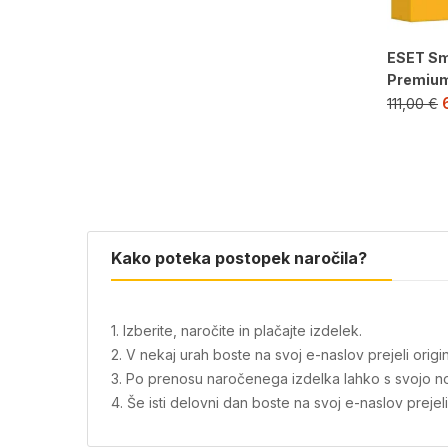
ESET Sm
Premium 
111,00
€
Kako poteka postopek naročila?
1. Izberite, naročite in plačajte izdelek.
2. V nekaj urah boste na svoj e-naslov prejeli or
3. Po prenosu naročenega izdelka lahko s svojo nov
4. Še isti delovni dan boste na svoj e-naslov prejeli 