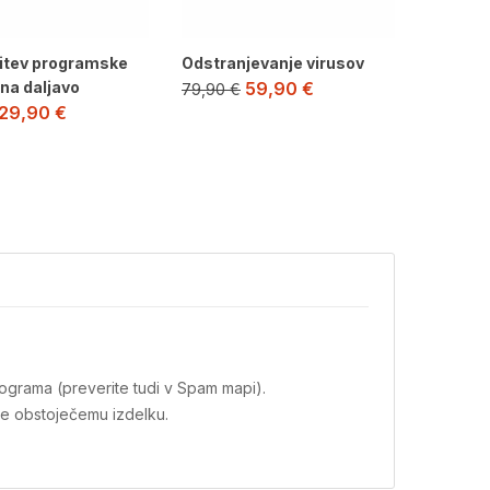
tev programske
Odstranjevanje virusov
na daljavo
59,90
€
79,90
€
29,90
€
ograma (preverite tudi v Spam mapi).
že obstoječemu izdelku.