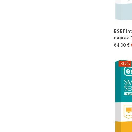
ESET Int
naprav, 1
84,00
€
-37%