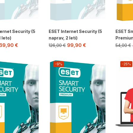
ernet Security (5
ESET Internet Security (5
ESET Sm
 leto)
naprav, 2 leti)
Premium 
69,90
€
99,90
€
126,00
€
54,00
€
-9%
-25%