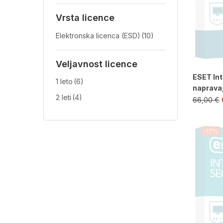
Vrsta licence
Elektronska licenca (ESD)
(10)
Veljavnost licence
ESET Int
1 leto
(6)
naprava, 
2 leti
(4)
66,00
€
-17%