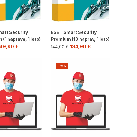
art Security
ESET Smart Security
(1 naprava, 1 leto)
Premium (10 naprav, 1 leto)
49,90
€
134,90
€
144,00
€
-25%