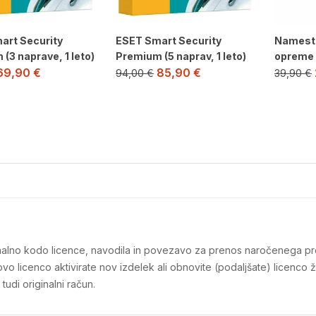
art Security
ESET Smart Security
Namesti
(3 naprave, 1 leto)
Premium (5 naprav, 1 leto)
opreme 
69,90
€
85,90
€
94,00
€
39,90
€
iginalno kodo licence, navodila in povezavo za prenos naročenega pr
o licenco aktivirate nov izdelek ali obnovite (podaljšate) licenco 
tudi originalni račun.