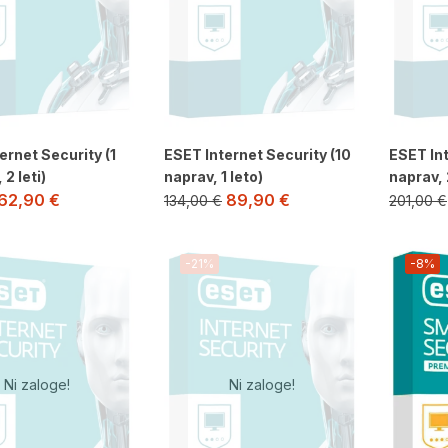
ernet Security (1
ESET Internet Security (10
ESET Int
2 leti)
naprav, 1 leto)
naprav, 2
62,90
€
89,90
€
134,00
€
201,00
€
-21%
-8%
Ni zaloge!
Ni zaloge!