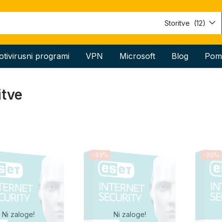
Storitve (12)
otivirusni programi
VPN
Microsoft
Blog
Pom
itve
-33%
-20%
Ni zaloge!
Ni zaloge!