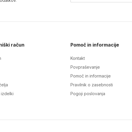
podatkov
.
iški račun
Pomoč in informacije
n
Kontakt
Povpraševanje
Pomoč in informacije
elja
Pravilnik o zasebnosti
izdelki
Pogoji poslovanja