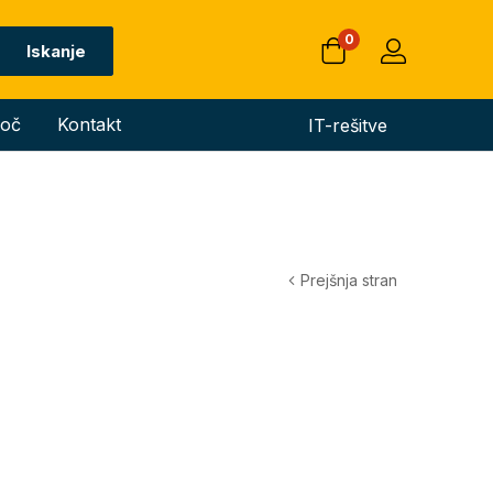
0
Iskanje
oč
Kontakt
IT-rešitve
Prejšnja stran