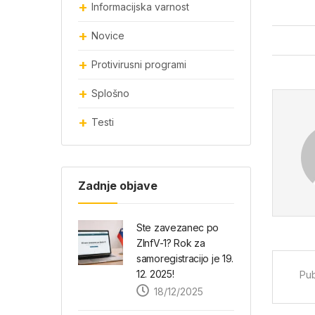
Informacijska varnost
Novice
Protivirusni programi
Splošno
Testi
Zadnje objave
Ste zavezanec po
ZInfV-1? Rok za
samoregistracijo je 19.
12. 2025!
Pub
18/12/2025