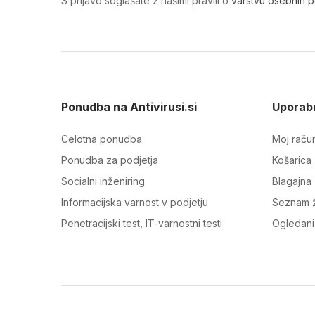
S prijavo soglašate z našimi pravili o
varstvu osebnih 
Ponudba na Antivirusi.si
Uporabn
Celotna ponudba
Moj raču
Ponudba za podjetja
Košarica
Socialni inženiring
Blagajna
Informacijska varnost v podjetju
Seznam ž
Penetracijski test, IT-varnostni testi
Ogledani 