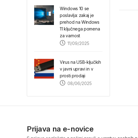
Windows 10 se
poslavlja: zakaj je
prehod na Windows
11 ključnega pomena
za varnost
11/09/2025
Virus na USB-ključkih
v javni upravi in v
prosti prodaji
08/06/2025
Prijava na e-novice