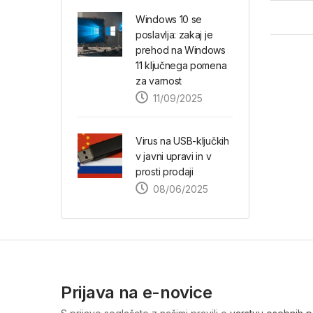
Windows 10 se
poslavlja: zakaj je
prehod na Windows
11 ključnega pomena
za varnost
11/09/2025
Virus na USB-ključkih
v javni upravi in v
prosti prodaji
08/06/2025
Prijava na e-novice