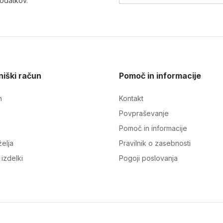
podatkov
.
iški račun
Pomoč in informacije
n
Kontakt
Povpraševanje
Pomoč in informacije
elja
Pravilnik o zasebnosti
izdelki
Pogoji poslovanja