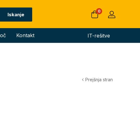
0
Iskanje
oč
Kontakt
IT-rešitve
Prejšnja stran