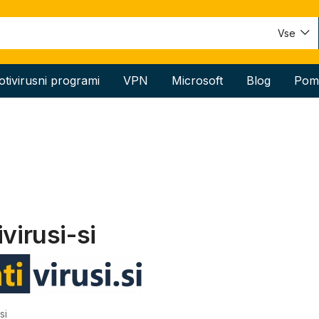
Vse
otivirusni programi
VPN
Microsoft
Blog
Pom
virusi-si
si