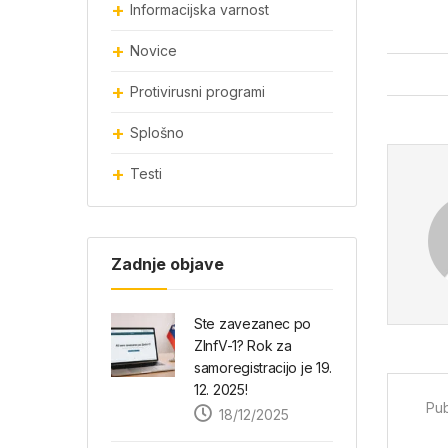
Informacijska varnost
Novice
Protivirusni programi
Splošno
Testi
Zadnje objave
Ste zavezanec po
ZInfV-1? Rok za
samoregistracijo je 19.
12. 2025!
Pub
18/12/2025