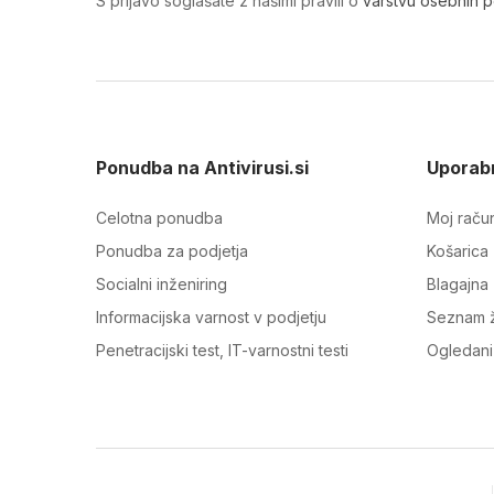
S prijavo soglašate z našimi pravili o
varstvu osebnih 
Ponudba na Antivirusi.si
Uporabn
Celotna ponudba
Moj raču
Ponudba za podjetja
Košarica
Socialni inženiring
Blagajna
Informacijska varnost v podjetju
Seznam ž
Penetracijski test, IT-varnostni testi
Ogledani 