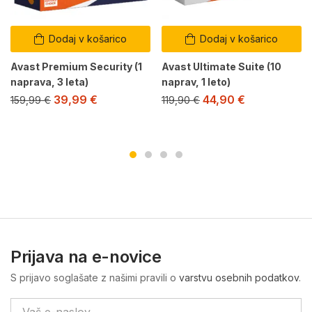
Dodaj v košarico
Dodaj v košarico
Avast Premium Security (1
Avast Ultimate Suite (10
naprava, 3 leta)
naprav, 1 leto)
39,99
€
44,90
€
159,99
€
119,90
€
Prijava na e-novice
S prijavo soglašate z našimi pravili o
varstvu osebnih podatkov
.