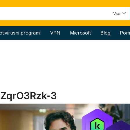
Vse
otivirusni programi
VPN
Microsoft
Blog
Pom
ZqrO3Rzk-3