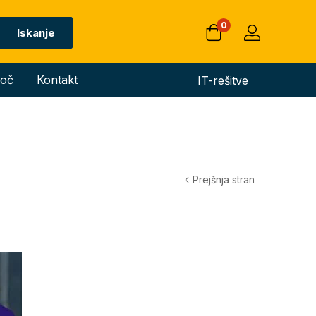
0
Iskanje
oč
Kontakt
IT-rešitve
Prejšnja stran