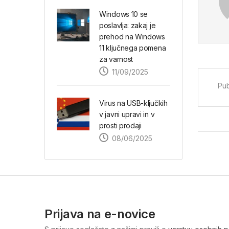
Windows 10 se
poslavlja: zakaj je
prehod na Windows
11 ključnega pomena
za varnost
11/09/2025
Pub
Virus na USB-ključkih
v javni upravi in v
prosti prodaji
08/06/2025
Prijava na e-novice