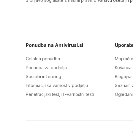
S prijavo soglašate z našimi pravili o
varstvu osebnih 
Ponudba na Antivirusi.si
Uporabn
Celotna ponudba
Moj raču
Ponudba za podjetja
Košarica
Socialni inženiring
Blagajna
Informacijska varnost v podjetju
Seznam ž
Penetracijski test, IT-varnostni testi
Ogledani 