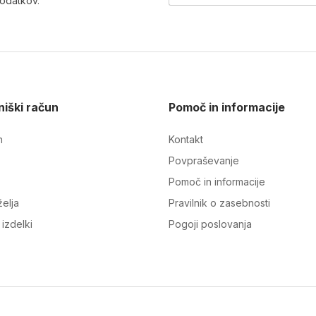
podatkov
.
iški račun
Pomoč in informacije
n
Kontakt
Povpraševanje
Pomoč in informacije
elja
Pravilnik o zasebnosti
izdelki
Pogoji poslovanja