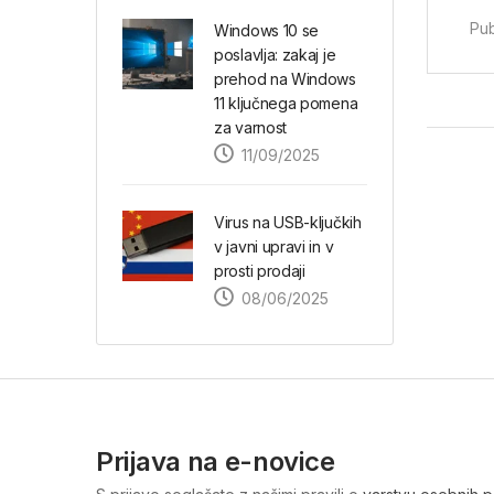
Pub
Windows 10 se
poslavlja: zakaj je
prehod na Windows
11 ključnega pomena
za varnost
11/09/2025
Virus na USB-ključkih
v javni upravi in v
prosti prodaji
08/06/2025
Prijava na e-novice