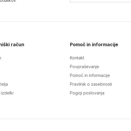
podatkov
.
iški račun
Pomoč in informacije
n
Kontakt
Povpraševanje
Pomoč in informacije
elja
Pravilnik o zasebnosti
izdelki
Pogoji poslovanja