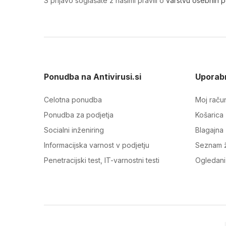
S prijavo soglašate z našimi pravili o
varstvu osebnih 
Ponudba na Antivirusi.si
Uporabn
Celotna ponudba
Moj raču
Ponudba za podjetja
Košarica
Socialni inženiring
Blagajna
Informacijska varnost v podjetju
Seznam ž
Penetracijski test, IT-varnostni testi
Ogledani 