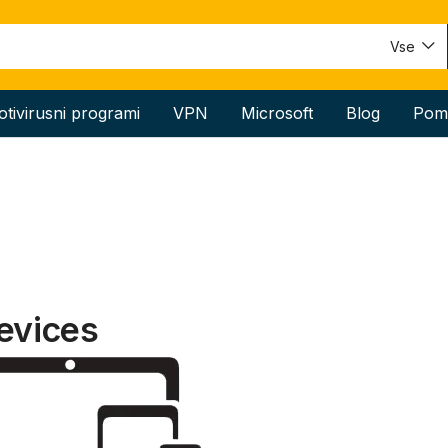
Vse
otivirusni programi
VPN
Microsoft
Blog
Pom
evices