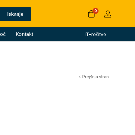
0
Iskanje
oč
Kontakt
IT-rešitve
Prejšnja stran