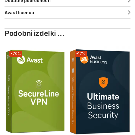
Dodatne podrobnosti
Avast licenca
Podobni izdelki ...
-70%
-17%