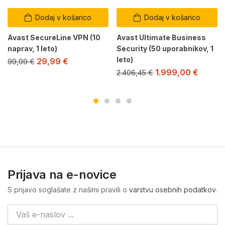
Dodaj v košarico
Dodaj v košarico
Avast SecureLine VPN (10
Avast Ultimate Business
naprav, 1 leto)
Security (50 uporabnikov, 1
leto)
29,99
€
99,99
€
1.999,00
€
2.406,45
€
Prijava na e-novice
S prijavo soglašate z našimi pravili o
varstvu osebnih podatkov
.