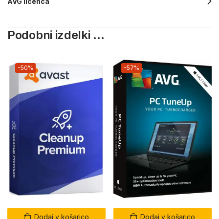
AVG licenca
Podobni izdelki ...
-50%
-57%
Dodaj v košarico
Dodaj v košarico