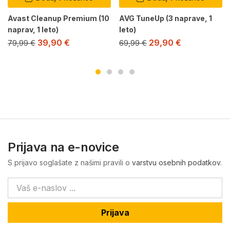
Avast Cleanup Premium (10
AVG TuneUp (3 naprave, 1
naprav, 1 leto)
leto)
39,90
€
29,90
€
79,99
€
69,99
€
Prijava na e-novice
S prijavo soglašate z našimi pravili o
varstvu osebnih podatkov
.
Prijava