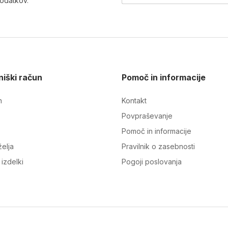
podatkov
.
iški račun
Pomoč in informacije
n
Kontakt
Povpraševanje
Pomoč in informacije
elja
Pravilnik o zasebnosti
izdelki
Pogoji poslovanja