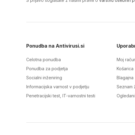
S prijavo soglašate z našimi pravili o
varstvu osebnih 
Ponudba na Antivirusi.si
Uporabn
Celotna ponudba
Moj raču
Ponudba za podjetja
Košarica
Socialni inženiring
Blagajna
Informacijska varnost v podjetju
Seznam ž
Penetracijski test, IT-varnostni testi
Ogledani 