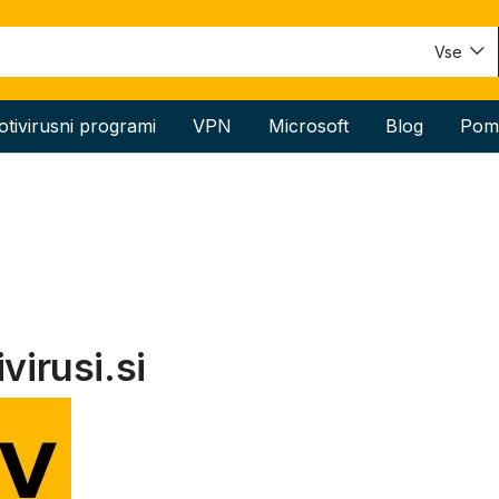
Vse
otivirusni programi
VPN
Microsoft
Blog
Pom
virusi.si