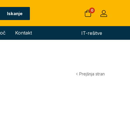
0
Iskanje
oč
Kontakt
IT-rešitve
Prejšnja stran