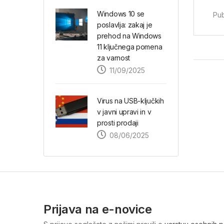
Windows 10 se
Pub
poslavlja: zakaj je
prehod na Windows
11 ključnega pomena
za varnost
11/09/2025
Virus na USB-ključkih
v javni upravi in v
prosti prodaji
08/06/2025
Prijava na e-novice