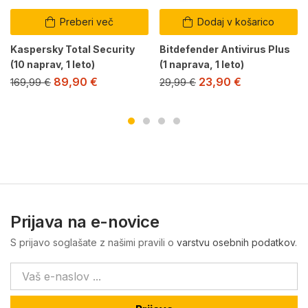
Preberi več
Dodaj v košarico
Kaspersky Total Security
Bitdefender Antivirus Plus
(10 naprav, 1 leto)
(1 naprava, 1 leto)
89,90
€
23,90
€
169,99
€
29,99
€
Prijava na e-novice
S prijavo soglašate z našimi pravili o
varstvu osebnih podatkov
.