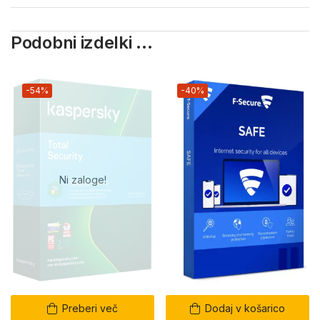
Podobni izdelki ...
-54%
-40%
Ni zaloge!
Preberi več
Dodaj v košarico