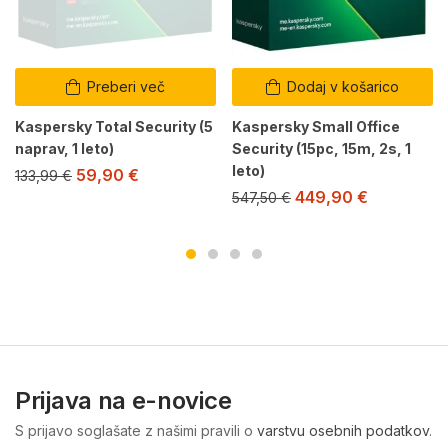
Preberi več
Dodaj v košarico
Kaspersky Total Security (5
Kaspersky Small Office
naprav, 1 leto)
Security (15pc, 15m, 2s, 1
leto)
59,90
€
133,99
€
449,90
€
547,50
€
Prijava na e-novice
S prijavo soglašate z našimi pravili o
varstvu osebnih podatkov
.