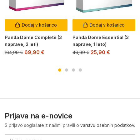
Dodaj v košarico
Dodaj v košarico
Panda Dome Complete (3
Panda Dome Essential (3
naprave, 2 leti)
naprave, 1 leto)
69,90
€
25,90
€
164,99
€
46,99
€
Prijava na e-novice
S prijavo soglašate z našimi pravili o
varstvu osebnih podatkov
.