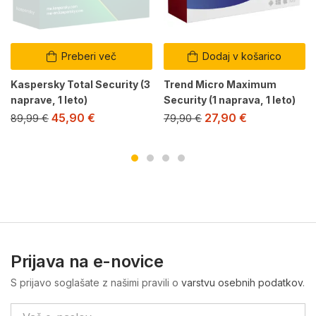
Preberi več
Dodaj v košarico
Kaspersky Total Security (3
Trend Micro Maximum
naprave, 1 leto)
Security (1 naprava, 1 leto)
45,90
€
27,90
€
89,99
€
79,90
€
Prijava na e-novice
S prijavo soglašate z našimi pravili o
varstvu osebnih podatkov
.